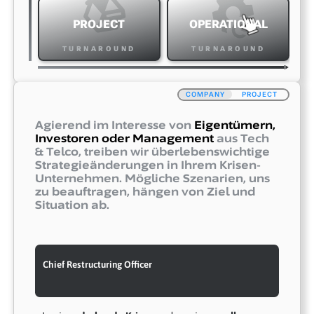
Set Goals & Guidelines
Communicate & Train
PROJECT
OPERATIONAL
Ongoing Vigilance
TURNAROUND
TURNAROUND
Monitor & Improve
COMPANY
Agierend im Interesse von
Eigentümern,
FIRMEN IN DER KRISE ERHALTEN
Investoren oder Management
aus Tech
MITTELS UNSERER PHASEN-GETRIEBENE
& Telco, treiben wir überlebenswichtige
Strategieänderungen in Ihrem Krisen-
TURNAROUND-METHODE
Unternehmen. Mögliche Szenarien, uns
MASSGESCHNEIDERTE HILFE.
zu beauftragen, hängen von Ziel und
Situation ab.
Turnaround
by5
5
TURNAROUND
]
it
.
accept
[
]
it
.
survive
[
Disclose & Liase
Chief Restructuring Officer
Fund & Secure Liquidity
Analyze & Triage
Containment Measures & Control